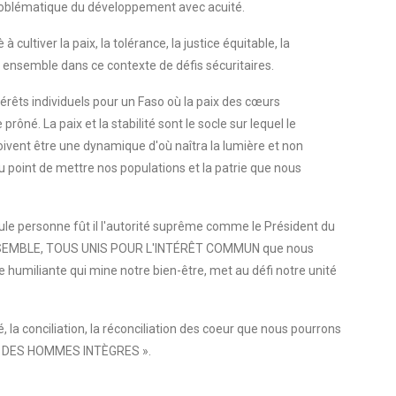
problématique du développement avec acuité.
à cultiver la paix, la tolérance, la justice équitable, la
e ensemble dans ce contexte de défis sécuritaires.
érêts individuels pour un Faso où la paix des cœurs
ôné. La paix et la stabilité sont le socle sur lequel le
oivent être une dynamique d'où naîtra la lumière et non
 point de mettre nos populations et la patrie que nous
le personne fût il l'autorité suprême comme le Président du
st ENSEMBLE, TOUS UNIS POUR L'INTÉRÊT COMMUN que nous
e humiliante qui mine notre bien-être, met au défi notre unité
ité, la conciliation, la réconciliation des coeur que nous pourrons
AYS DES HOMMES INTÈGRES ».