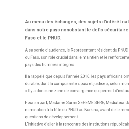
Au menu des échanges, des sujets d’intérêt na
dans notre pays nonobstant le defis sécuritaire
Faso et le PNUD.
A sa sortie d’audience, le Représentant résident du PNUD 
du Faso, son rôle crucial dans le maintien et le renforcemen
pays des hommes intègres.
Il a rappelé que depuis l’année 2016, les pays africains 
durable, dont la composante « paix et justice », selon mon
« Il y a donc une zone de convergence qui permet d’instau
Pour sa part, Madame Saran SEREME SERE, Médiateur du F
nomination à la tête du PNUD au Burkina, avant de le remer
questions de développement.
L'initiative d'aller à la rencontre des institutions républ