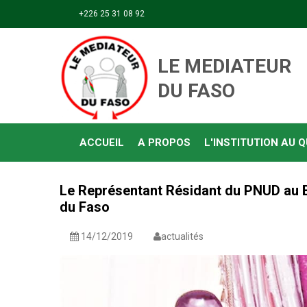
Aller au contenu principal
+226 25 31 08 92
ACCUEIL
A PROPOS
L'INSTITUTION AU 
Le Représentant Résidant du PNUD au B
du Faso
14/12/2019
actualités