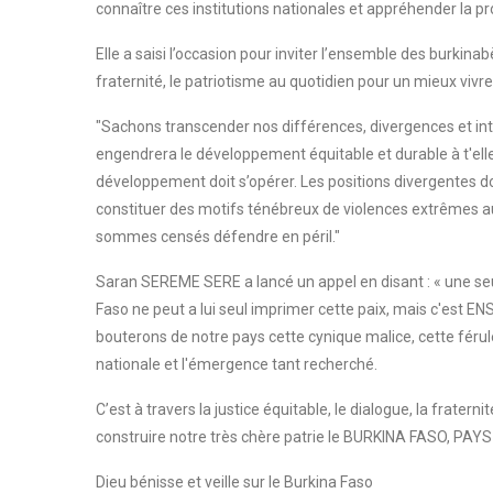
connaître ces institutions nationales et appréhender la 
Elle a saisi l’occasion pour inviter l’ensemble des burkinabè 
fraternité, le patriotisme au quotidien pour un mieux vivr
"Sachons transcender nos différences, divergences et int
engendrera le développement équitable et durable à t'elle pr
développement doit s’opérer. Les positions divergentes d
constituer des motifs ténébreux de violences extrêmes au
sommes censés défendre en péril."
Saran SEREME SERE a lancé un appel en disant : « une seu
Faso ne peut a lui seul imprimer cette paix, mais c'e
bouterons de notre pays cette cynique malice, cette férul
nationale et l'émergence tant recherché.
C’est à travers la justice équitable, le dialogue, la fratern
construire notre très chère patrie le BURKINA FASO, P
Dieu bénisse et veille sur le Burkina Faso