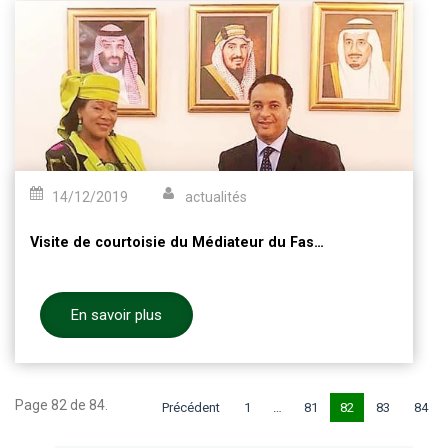
14/12/2019
actualités
Visite de courtoisie du Médiateur du Faso à SEM l'Ambassadeur du Royaume d'Arabie Saoudite
En savoir plus
Page 82 de 84.
Précédent
1
…
81
82
83
84